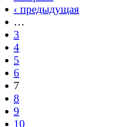
‹ предыдущая
…
3
4
5
6
7
8
9
10